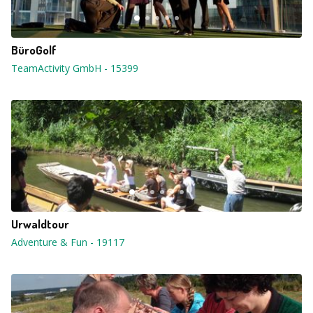
BüroGolf
TeamActivity GmbH
-
15399
Urwaldtour
Adventure & Fun
-
19117