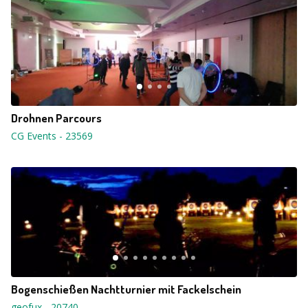
Drohnen Parcours
CG Events
-
23569
Bogenschießen Nachtturnier mit Fackelschein
geofux
-
20740