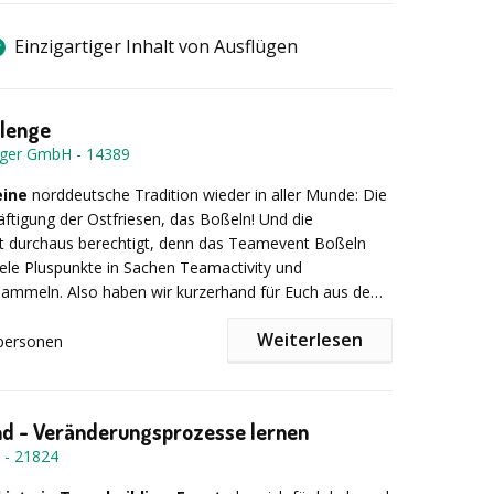
Einzigartiger Inhalt von Ausflügen
llenge
nger GmbH
-
14389
eine
norddeutsche Tradition wieder in aller Munde: Die
äftigung der Ostfriesen, das Boßeln! Und die
st durchaus berechtigt, denn das Teamevent Boßeln
viele Pluspunkte in Sachen Teamactivity und
mmeln. Also haben wir kurzerhand für Euch aus dem
n Kultsport ein entspanntes, naturverbundenes
Weiterlesen
r alle Altersgruppen gemacht.
personen
:
Boßeln in Gruppen gespielt. Die Gruppen haben bis zu
 und bilden ab der ersten Minute ein eingeschworenes
nd - Veränderungsprozesse lernen
-
21824