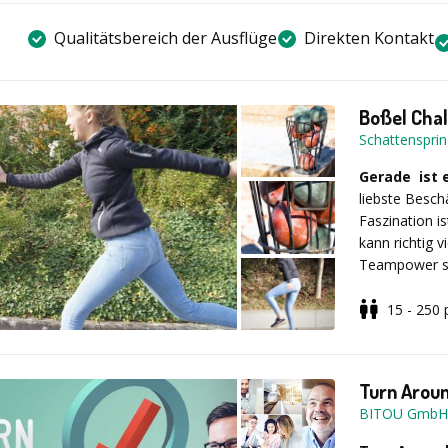
Qualitätsbereich der Ausflüge
Direkten Kontakt
Boßel Cha
Schattenspri
Gerade ist 
liebste Besch
Faszination i
kann richtig 
Teampower sa
ostfriesische
Teamevent fü
15 - 250
Pluspunkt 1
10 Mitglieder
Team.
Turn Arou
BITOU GmbH