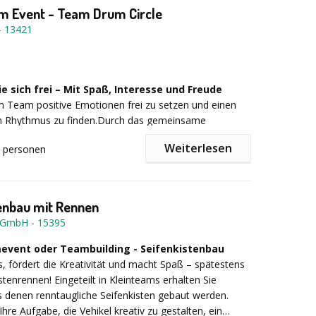
er, Winter-Event, Mitarbeitermotivation, Kick-Off. -
m Event - Team Drum Circle
4 Stunden - Preis: 42 € p.P. zzgl. MwSt. + Fahrtkosten
-
13421
 sich frei – Mit Spaß, Interesse und Freude
im Team positive Emotionen frei zu setzen und einen
 Rhythmus zu finden.Durch das gemeinsame
den die unterschiedlichsten Kompetenzen sowie die
Weiterlesen
personen
entwickelt und gefestigt. Erfolgserlebnisse stellen sich
 anfänglich skeptischen und zurückhaltenden
en während einer mitreißenden Trommelsession ein
t.
: Unser ACTIVEDRUMEVENT basiert auf der Drum
enbau mit Rennen
ophie von Arthur Hull, USA. Diese ist darauf ausgelegt,
y GmbH
-
15395
te Nichtmusiker an das aktive Erleben musikalischer
.B. des Gruppenbewusstseins oder des
event oder Teambuilding - Seifenkistenbau
erlebnisses heran zu führen. Arthur Hull setzt gezielt
s, fördert die Kreativität und macht Spaß – spätestens
ente ein, da diese praktisch „voraussetzungsfrei“ von
stenrennen! Eingeteilt in Kleinteams erhalten Sie
t werden können. Gerade deshalb empfehlen wir unser
 denen renntaugliche Seifenkisten gebaut werden.
EVENT als Kickoff oder aktive Pause bei Tagungen,
hre Aufgabe, die Vehikel kreativ zu gestalten, ein