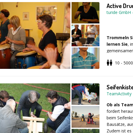
Weihnachtsfei
Active Dru
Dauer: Ca. 3-
turide GmbH
Trommeln Sie
lernen Sie
, 
gemeinsamen
Trommeln wer
10 - 5000
Teamfähigkeit 
ein, wenn aus
Einzelperson
Team entsteh
Hintergrund
Seifenkist
Circle-Philos
TeamActivit
auch überzeug
Phänomene, z
Ob als Team
Gemeinschafts
fordert herau
Schlaginstrum
beim Seifenki
Laien bedien
Bausätze, aus
ACTIVE DRUM 
Zudem ist es I