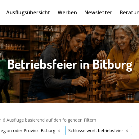
Ausflugsübersicht
Werben
Newsletter
Beratun
Betriebsfeier in Bitburg
 6 Ausflüge basierend auf den folgenden Filtern
Region oder Provinz: Bitburg
Schlüsselwort: betriebsfeier