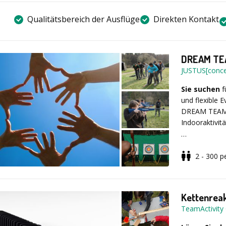
Qualitätsbereich der Ausflüge
Direkten Kontakt
DREAM TEA
JUSTUS[conce
Sie suchen
f
und flexible 
DREAM TEAM E
Indooraktivit
Diverse koo
2 - 300
p
Dominobahnba
LaserPowerBi
Durch die f
Rennstrecken
TEAM EVENT-M
Quiz + Games
Betriebsausfl
Kettenreak
stellvertreten
Seminare ode
TeamActivit
halten. Bund
Teamtraining,
TEAM EVENTS 
Wettbewerbe,