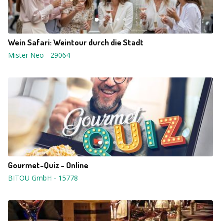
Wein Safari: Weintour durch die Stadt
Mister Neo
-
29064
Gourmet-Quiz - Online
BITOU GmbH
-
15778