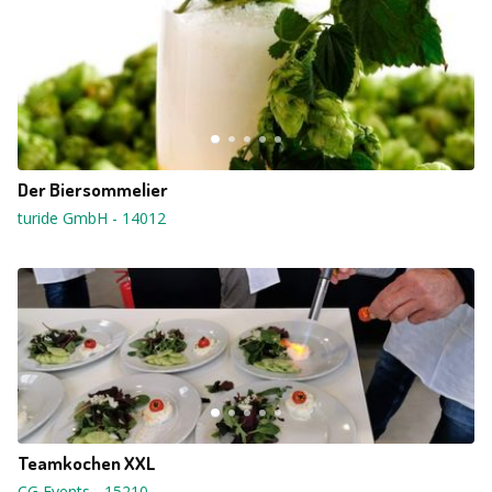
Der Biersommelier
turide GmbH
-
14012
Teamkochen XXL
CG Events
-
15210