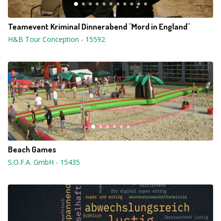
Teamevent Kriminal Dinnerabend "Mord in England"
H&B Tour Conception
-
15592
Beach Games
S.O.F.A. GmbH
-
15435