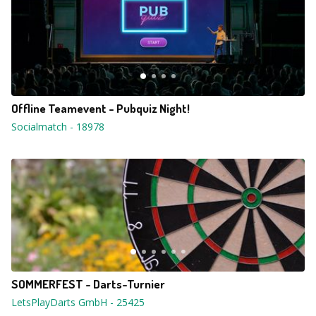
Offline Teamevent - Pubquiz Night!
Socialmatch
-
18978
SOMMERFEST - Darts-Turnier
LetsPlayDarts GmbH
-
25425