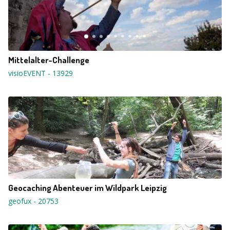
Mittelalter-Challenge
visioEVENT
-
13929
Geocaching Abenteuer im Wildpark Leipzig
geofux
-
20753