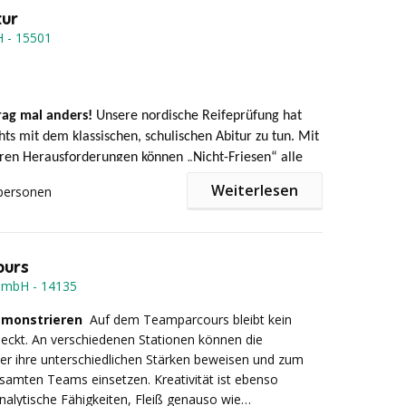
ation
tur
urch professionelle
faszinatour
Trainer
H
-
15501
 Equipment
rson:
ab* EUR 69,- pro Person zzgl. MwSt
rag mal anders!
Unsere nordische Reifeprüfung hat
chts mit dem klassischen, schulischen Abitur zu tun. Mit
ren Herausforderungen können „Nicht-Friesen“ alle
äuche spielerisch kennenlernen.
Im Vordergrund steht
Weiterlesen
personen
h vor allem der Gruppenspaß.
ours
iplinen sind zu meistern:
GmbH
-
14135
demonstrieren
Auf dem Teamparcours bleibt kein
eckt. An verschiedenen Stationen können die
lweitwurf
r ihre unterschiedlichen Stärken beweisen und zum
esamten Teams einsetzen. Kreativität ist ebenso
analytische Fähigkeiten, Fleiß genauso wie