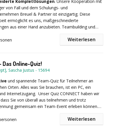
iderte Komplettlösungen
. Unsere Kooperation mit
rantie:
Alle Teambuildings, die Sie für dieses Jahr
ger von Fall und dem Schulungs- und
n von Ihnen bis zu 10 Tage vor Verantaltungsbeginn
etto pro Person
rnehmen Breuel & Partner ist einzigartig. Diese
rschoben oder storniert werden. Natürlich werden wir
it ermöglicht es uns, maßgeschneiderte
staltungen Corona-konform planen und für die
ngen aus einer Hand anzubieten. Teambuilding und
rer Teilnehmer sorgen.
door-Aktivitäten und Unterkunft - alles unter einem
Weiterlesen
rem Standort am Sylvensteinsee in Bayern.
rsonen
 Das Online-Quiz!
pt], Sascha Justus
-
15694
tive
und spannende Team-Quiz für Teilnehmer an
hen Orten. Alles was Sie brauchen, ist ein PC, ein
nd Internetzugang.
Unser Quiz CONNECT haben wir
, dass Sie von überall aus teilnehmen und trotz
rennung gemeinsam ein Team-Event erleben können.
allen gängigen Videokonferenztools (MS Teams, Zoom
Weiterlesen
n auch in (virtuellen) Gruppen gespielt werden, so macht
personen
 noch mehr Spaß.
d das Ganze von uns natürlich auch - Was wäre ein