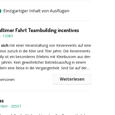
Einzigartiger Inhalt von Ausflügen
oldtimer Fahrt Teambuilding incentives
-
13383
 sich
mit einer Veranstaltung von Keverevents auf eine
Reise zurück in die 60er und 70er Jahre. Die Keverevents
ally ist ein besonderes Erlebnis mit Kleinbussen aus den
 Jahren. Kein gewöhnlicher Betriebsausflug in einem
dern eine Reise in die Vergangenheit. Sind Sie auf der
inem abwechslungsreichen und besonderen
Weiterlesen
Event? Dann ist eine Oldtimer-Rallye von Beetle –
personen
das Richtige, um Ihren Mitarbeitern, Kunden oder
usführlichen Einweisung und einem Gruppenfoto
unvergesslichen Tag zu bereiten.
die Rallyeteams mit Hilfe eines professionellen
 eine anspruchsvolle Reise in einem nostalgischen
as
et oder einem 6- bis 8-sitzigen VW Transporter T1.
GmbH
-
20557
t liegt in der individuellen Planung Ihrer Veranstaltung.