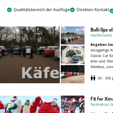
Qualitätsbereich der Ausflüge
Direkten Kontakt
Bulli Gps 
KaeferEvents
Begeben Sie
einzigartige 
Classic Car R
60er und 70er
Kleinbus, son
Suche nach e
Teambuilding-
30 - 350
Events genau 
Nach einer a
Gästen einen 
begeben sich 
Roadbooks auf
Fit for Xm
Käfer-Cabriol
faszinatour 
Unsere Qualitä