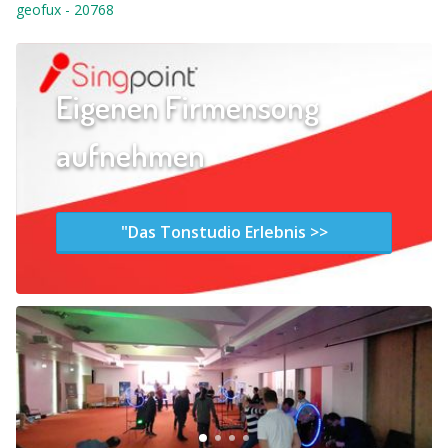
geofux
-
20768
Eigenen Firmensong
aufnehmen
"Das Tonstudio Erlebnis >>