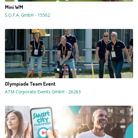
Mini WM
S.O.F.A. GmbH
-
15502
Olympiade Team Event
ATM Corporate Events GmbH
-
26263