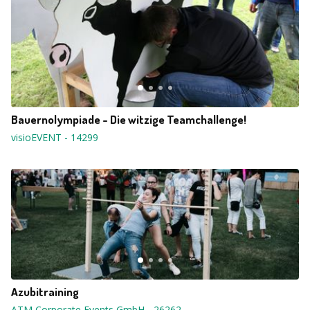
Bauernolympiade - Die witzige Teamchallenge!
visioEVENT
-
14299
Azubitraining
ATM Corporate Events GmbH
-
26262