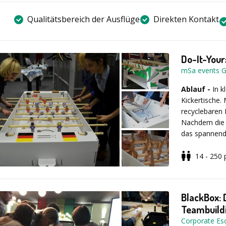
Qualitätsbereich der Ausflüge
Direkten Kontakt
Do-It-Your
mSa events 
Ablauf -
In k
Kickertische.
recyclebaren 
Nachdem die T
das spannende
Organisation 
Teamevent ein
14 - 250
D
ie fertigen 
Ihrem Besitz.
BlackBox: 
Teambuild
Location -
D
Corporate E