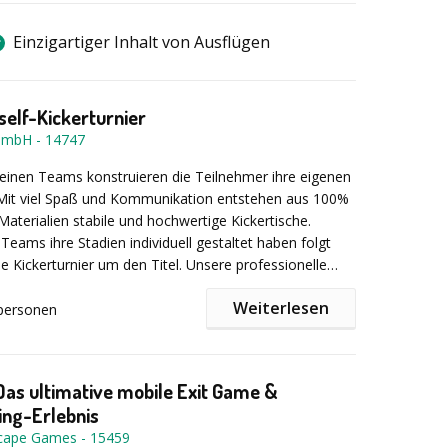
Einzigartiger Inhalt von Ausflügen
self-Kickerturnier
GmbH
-
14747
leinen Teams konstruieren die Teilnehmer ihre eigenen
 Mit viel Spaß und Kommunikation entstehen aus 100%
Materialien stabile und hochwertige Kickertische.
eams ihre Stadien individuell gestaltet haben folgt
 Kickerturnier um den Titel. Unsere professionelle
und ein kreativer turniermodus machen aus Ihrem
Weiterlesen
 nachhaltiges Erlebnis!
personen
Kickertische verbleiben nach der Veranstaltung in
Das ultimative mobile Exit Game &
ing-Erlebnis
as Teamevent kann sowohl indoor als auch outdoor
scape Games
-
15459