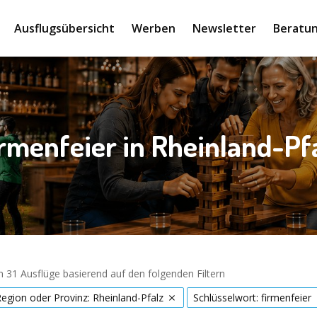
Ausflugsübersicht
Werben
Newsletter
Beratun
rmenfeier in Rheinland-Pf
 31 Ausflüge basierend auf den folgenden Filtern
Region oder Provinz: Rheinland-Pfalz
Schlüsselwort: firmenfeier