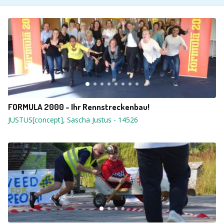
FORMULA 2000 - Ihr Rennstreckenbau!
JUSTUS[concept], Sascha Justus
-
14526