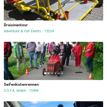
Draisinentour
Adventure & Fun Events
-
15524
Seifenkistenrennen
S.O.F.A. GmbH
-
15499