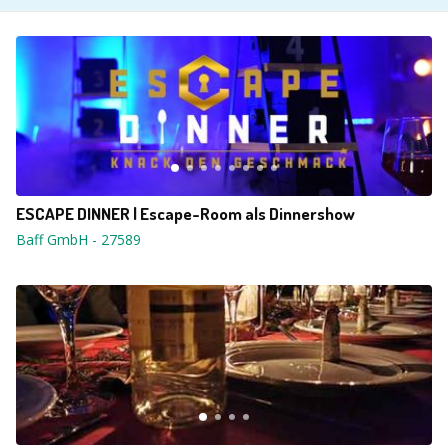
ESCAPE DINNER | Escape-Room als Dinnershow
Baff GmbH
-
27589