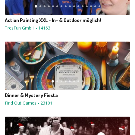
Action Painting XXL - In- & Outdoor möglich!
TresFun GmbH
-
14163
Dinner & Mystery Fiesta
Find Out Games
-
23101