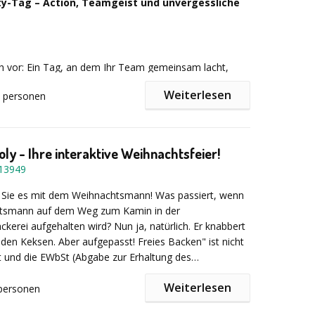
ity-Tag – Action, Teamgeist und unvergessliche
ich vor: Ein Tag, an dem Ihr Team gemeinsam lacht,
ungen meistert und echte Erfolgsmomente erlebt.
Weiterlesen
personen
artet Sie bei unserem Multi-Activity-Tag – ein
eiches Event voller Energie, Spaß und Teamspirit.
ly - Ihre interaktive Weihnachtsfeier!
ch auf eine perfekte Mischung aus actionreichen
13949
reativen Teamaufgaben und spannenden Challenges.
der auf seine Kosten – egal ob Adrenalin-Fan,
Sie es mit dem Weihnachtsmann! Was passiert, wenn
der Teamplayer. Gemeinsam wachsen, gemeinsam
tsmann auf dem Weg zum Kamin in der
 vor allem: gemeinsam Spaß haben.
kerei aufgehalten wird? Nun ja, natürlich. Er knabbert
den Keksen. Aber aufgepasst! Freies Backen" ist nicht
 und die EWbSt (Abgabe zur Erhaltung des
n Weihnachtsbrauchtums) kann fällig werden. Anstatt am
enteuer:
Weiterlesen
 auf den Weihnachtsmann zu warten, können Sie mit
personen
schlitten zum Nordpol fahren, aber Vorsicht! Fliegen
rden von unserem Chrismopoly-Team begrüßt und