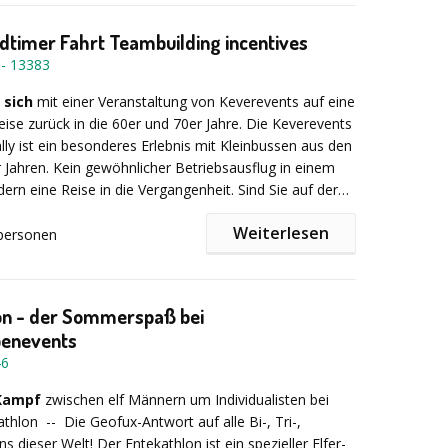
oldtimer Fahrt Teambuilding incentives
-
13383
 sich
mit einer Veranstaltung von Keverevents auf eine
Reise zurück in die 60er und 70er Jahre. Die Keverevents
ally ist ein besonderes Erlebnis mit Kleinbussen aus den
 Jahren. Kein gewöhnlicher Betriebsausflug in einem
dern eine Reise in die Vergangenheit. Sind Sie auf der
inem abwechslungsreichen und besonderen
Weiterlesen
Event? Dann ist eine Oldtimer-Rallye von Beetle –
personen
das Richtige, um Ihren Mitarbeitern, Kunden oder
usführlichen Einweisung und einem Gruppenfoto
unvergesslichen Tag zu bereiten.
die Rallyeteams mit Hilfe eines professionellen
 eine anspruchsvolle Reise in einem nostalgischen
on - der Sommerspaß bei
et oder einem 6- bis 8-sitzigen VW Transporter T1.
enevents
t liegt in der individuellen Planung Ihrer Veranstaltung.
46
 Kampf
zwischen elf Männern um Individualisten bei
 Ihre
Geschäftspartner mit einem Hubschrauber
athlon -- Die Geofux-Antwort auf alle Bi-, Tri-,
 oder unterwegs einen High Tea genießen ... alles ist
ons dieser Welt! Der Entekathlon ist ein spezieller Elfer-