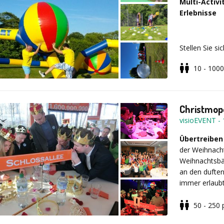
Multi-Activ
Erlebnisse
Stellen Sie s
Herausforder
10 - 1000
Genau das erw
abwechslungsr
Christmopo
Freuen Sie si
visioEVENT
-
Stationen, k
Hier kommt je
Übertreiben
Strateg:in o
der Weihnach
gewinnen und
Weihnachtsbäc
an den duften
immer erlaubt
traditionelle
Action & Ab
Hauptbahnhof
50 - 250
einem Rentier
Die Gäste
we