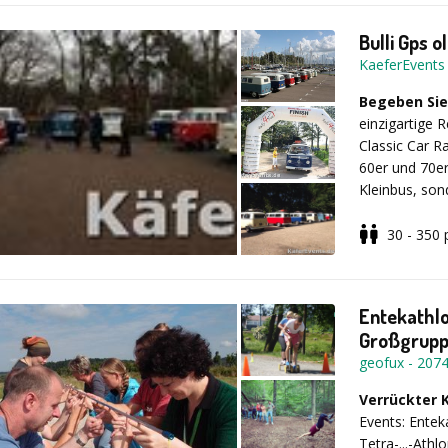
Bulli Gps 
KaeferEvents
Begeben Sie
einzigartige 
Classic Car R
60er und 70er
Kleinbus, son
Suche nach e
Teambuilding-
30 - 350
Events genau 
Nach einer a
Gästen einen 
begeben sich 
Roadbooks auf
Entekathl
Käfer-Cabriol
Großgrupp
Unsere Qualitä
geofux
-
207
Verrückter
Möchten Sie
Events: Entek
fliegen lassen
Tetra-...-Athl