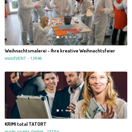
Weihnachtsmalerei - Ihre kreative Weihnachtsfeier
visioEVENT
-
13946
KRIMI total TATORT
magic sparks GmbH
-
15154