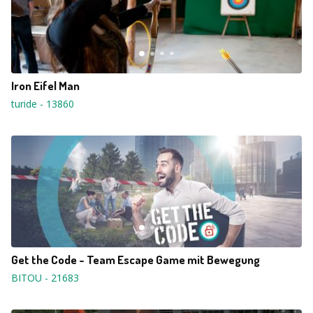
Iron Eifel Man
turide
-
13860
Get the Code - Team Escape Game mit Bewegung
BITOU
-
21683