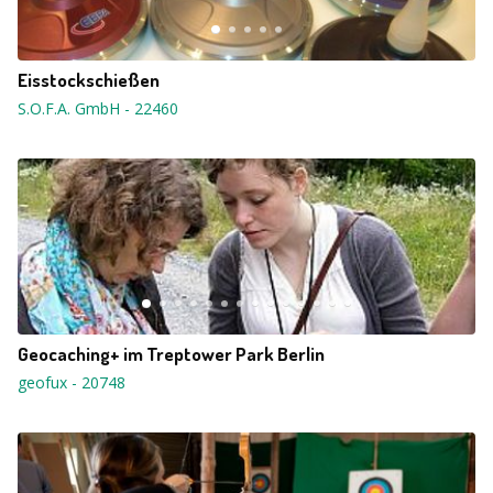
Eisstockschießen
S.O.F.A. GmbH
-
22460
Geocaching+ im Treptower Park Berlin
geofux
-
20748