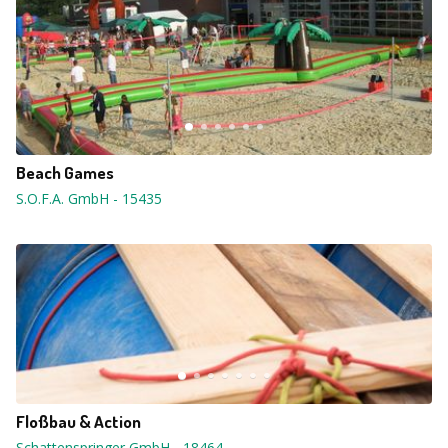
Beach Games
S.O.F.A. GmbH
-
15435
Floßbau & Action
Schattenspringer GmbH
-
18464