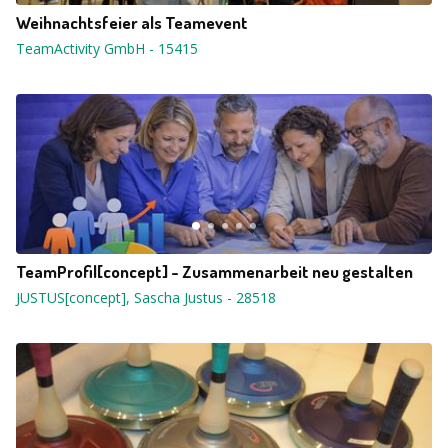
Weihnachtsfeier als Teamevent
TeamActivity GmbH
-
15415
TeamProfil[concept] - Zusammenarbeit neu gestalten
JUSTUS[concept], Sascha Justus
-
28518