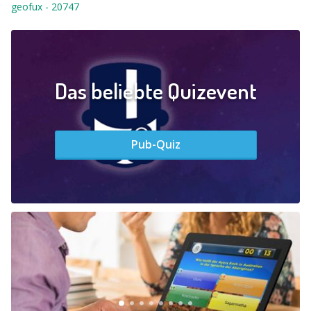
geofux
-
20747
Das beliebte Quizevent
Pub-Quiz