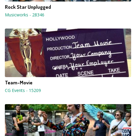
Rock Star Unplugged
Musicworks
-
28346
Team-Movie
CG Events
-
15209