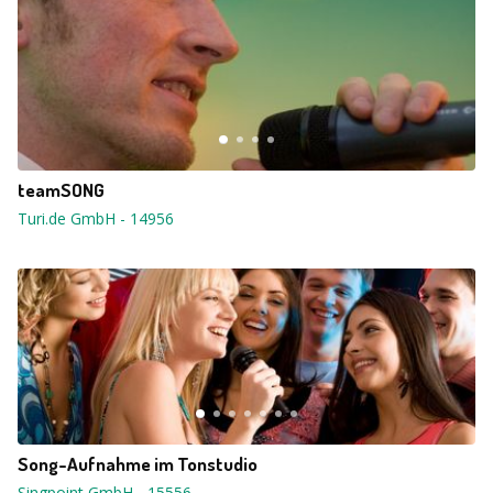
teamSONG
Turi.de GmbH
-
14956
Song-Aufnahme im Tonstudio
Singpoint GmbH
-
15556