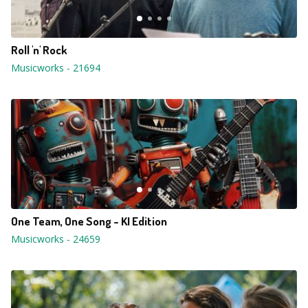
Roll 'n' Rock
Musicworks
-
21694
One Team, One Song - KI Edition
Musicworks
-
24659