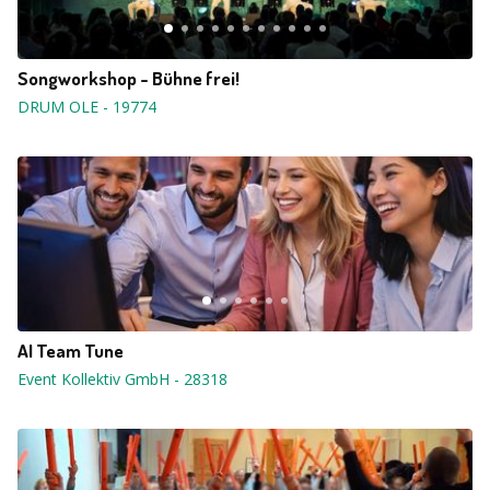
Songworkshop - Bühne frei!
DRUM OLE
-
19774
AI Team Tune
Event Kollektiv GmbH
-
28318