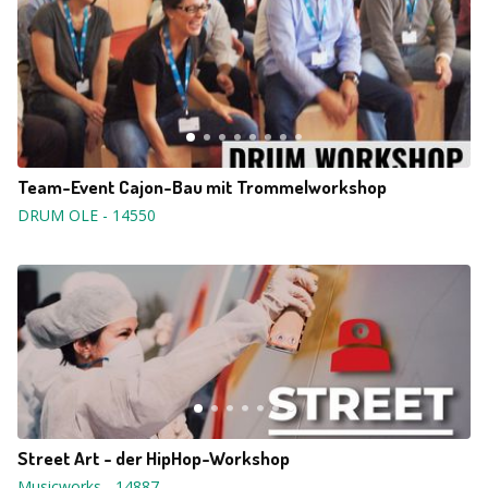
Team-Event Cajon-Bau mit Trommelworkshop
DRUM OLE
-
14550
Street Art - der HipHop-Workshop
Musicworks
-
14887