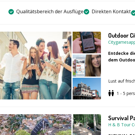
Qualitätsbereich der Ausflüge
Direkten Kontakt
Outdoor Ci
Citygamesap
Entdecke di
dem Outdoor
Lust auf fris
Outdoor Cit
1 - 5
per
der Stadt – g
Kolleg*innen,
ausgetretene
erkundet ihr 
Survival P
oder Belgien. 
H & B Tour C
an denen euch
Das Spiel d
komplizierten