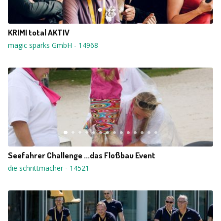
KRIMI total AKTIV
magic sparks GmbH
-
14968
Seefahrer Challenge ...das Floßbau Event
die schrittmacher
-
14521