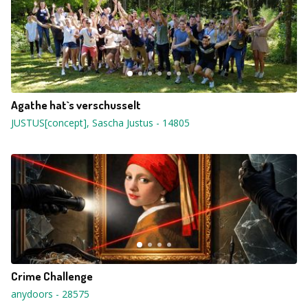
Agathe hat`s verschusselt
JUSTUS[concept], Sascha Justus
-
14805
Crime Challenge
anydoors
-
28575