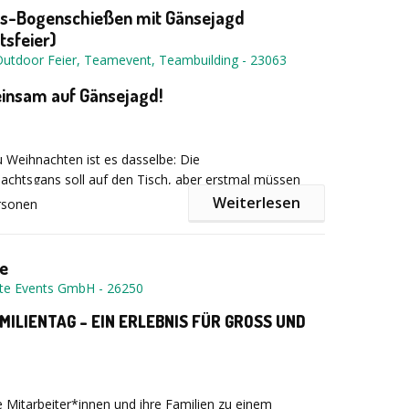
s-Bogenschießen mit Gänsejagd
sfeier)
Outdoor Feier, Teamevent, Teambuilding
-
23063
insam auf Gänsejagd!
u Weihnachten ist es dasselbe: Die
achtsgans soll auf den Tisch, aber erstmal müssen
rschrockenen Jäger und Jägerinnen raus in den Schnee.
Weiterlesen
rsonen
armen Empfang mit alkoholfreiem Orangen-Zimt-
ihr zuerst den Umgang mit eurem Jagdgerät: Pfeil und
e
te Events GmbH
-
26250
cher schießen könnt, müsst ihr in Deckung gehen, bis
MILIENTAG – EIN ERLEBNIS FÜR GROSS UND
blicken lässt. Seid ihr treffsicher genug, um sie auf den
ördern? Und was macht ihr, wenn sich plötzlich
n blicken lässt?
e Mitarbeiter*innen und ihre Familien zu einem