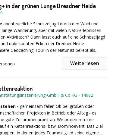
+ in der grünen Lunge Dresdner Heide
llenges (z. B. Eierfall oder Brückenbau)
50
eamrätsel und Knobeleien
 Aktionen wie Team-Ski, Pipeline oder „Stick Together“
e
abenteuerliche Schnitzeljagd durch den Wald und
schicklichkeitsspiele wie Cornhole oder Disc Golf
 lange Wanderung, aber mit vielen Naturerlebnissen
iplinen wie Wettsägen, Wagenrennen oder
n Aktivitäten? Dann lasst euch auf eine Schnitzeljagd
l-Weitwurf
 und unbekannten Ecken der Dredner Heide
ere Geocaching-Tour in der Natur ist beliebt als
r, zum Beispiel vom Konzertplatz Weißer Hirsch zum
ine ausgewogene Mischung aus Action, Kreativität und
Weiterlesen
ss, zur Saloppe oder zum Fischhaus. Auch
ersonen
 Rundwege sind möglich.
artet auf die Suchgruppe besondere
ungen: von einem Teamspiel zum Miteinander über
einen Blinden- oder Barfußparcours bis hin zu einem
ere an den Company Games:
ttenreaktion
, den das Team über eine selbstgebaute Seilbrücke
anstaltungsinszenierung-GmbH & Co.KG
-
14982
benbei lernt ihr als Heideschatzsucher auch die
„Jagdtechniken“, die zum Überleben im Wald
stehen -
rägt Ihren Firmennamen – Ihre eigenen Company Games
gemeinsam fallen
Ob bei großen oder
d, und vieles mehr. Die Tour kann individuell nach
nschaftlichen Projekten in Betrieb oder Alltag - es
 zusammengestellte Module für Ihr Team
ack und eurer gewünschten Dauer gestaltet werden!
s Teamevent, spannender Orientierungslauf im
e gute Zusammenarbeit an. Wir projizieren Ihre
setzbar – Indoor, Outdoor oder kombiniert
 oder erfrischender Waldspaziergang: Erlebt die Natur
 auf ein Kettenreaktions- bzw. Dominoevent. Das Ziel
und große Gruppen geeignet
ingruppen, in denen jedes Teammitglied seine eigene
hneidertes Erlebnis statt Standardprogramm