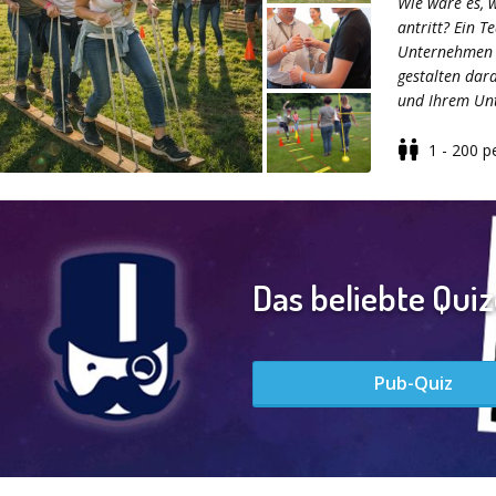
Wie wäre es, 
antritt? Ein T
Unternehmen z
gestalten dara
und Ihrem Un
1 - 200
p
Ob Indoor o
an Location, 
In Teams tret
Das beliebte Qui
gegeneinande
Erfolg. Dabe
Vordergrund –
mitmachen und
Pub-Quiz
Freuen Sie s