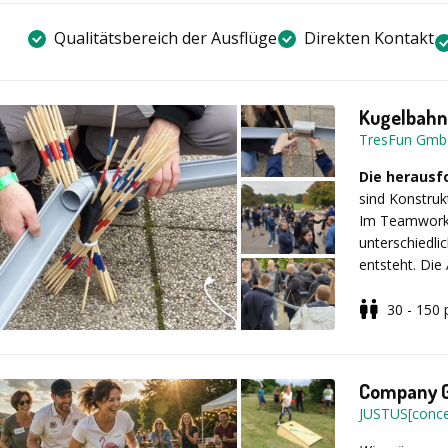
Qualitätsbereich der Ausflüge
Direkten Kontakt
Kugelbahn 
TresFun Gm
Die herausfo
sind Konstruk
Im Teamwork 
unterschiedli
entsteht. Die
werden, je na
30 - 150
In- und Out
Gruppengröße
Company Ga
JUSTUS[conce