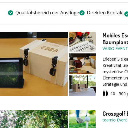
Bucht jetzt un
Sendungen wi
Qualitätsbereich der Ausflüge
Direkten Kontakt
werdet nun se
Anlass: Teame
einen einziga
Firmenevent,
Geschicklichk
Event, Mitarb
Mobiles Es
blitzschnellen
Dauer: Ca. 3 
Ihr startet
E
Baumplanz
uns durch den
Zeltsystem ko
VARIO EVEN
und tretet ge
Erleben Sie e
den Zusammenh
Kreativität u
bereit für de
mysteriöse C
Elementen un
Bucht jetzt u
Strategie und
Adrenalin un
Tools auf de
10 - 500
gemeinsam. D
Aktion: Jedes
Teamerlebnis 
Crossgolf 
Leistunge
teamio Even