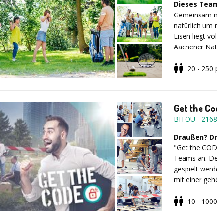
Dieses Team
-
Interaktiv
Gemeinsam mi
- Nachhaltige
natürlich um 
- Digitale Int
Eisen liegt vo
- Skalierbar:
Aachener Natu
- Dauer: 2 St
Weltkulturerb
Turniere. Bei
20 - 250
verschiedene 
Die Gruppen
Preis:
auch Putter v
Abschlägen me
teamio-Caddy
mehr als 100 
Get the C
absolvieren.
des Firmenev
BITOU
-
2168
ab
1.650,00 E
hat das Turn
empfehlen Ihn
Draußen? Dr
Nähe.
"Get the COD
Preise:
ab 3
Teams an. De
gespielt werd
mit einer geh
oder regnet? 
10 - 1000
Die Story:
De