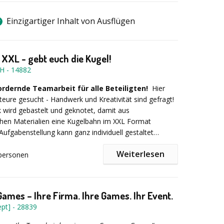
Einzigartiger Inhalt von Ausflügen
XXL - gebt euch die Kugel!
bH
-
14882
rdernde Teamarbeit für alle Beteiligten!
Hier
teure gesucht - Handwerk und Kreativität sind gefragt!
wird gebastelt und geknotet, damit aus
chen Materialien eine Kugelbahn im XXL Format
 Aufgabenstellung kann ganz individuell gestaltet
ch Anspruch und Zeitverfügbarkeit...
Weiterlesen
personen
door möglich! --
Dauer: ab 1 Stunde --
: 10 – 150 Personen
mes – Ihre Firma. Ihre Games. Ihr Event.
pt]
-
28839