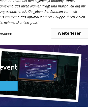
wenn Ihr Team bei den eigenen „Company Games“
eamevent, das Ihren Namen trägt und individuell auf Ihr
ugeschnitten ist. Sie geben den Rahmen vor – wir
us ein Event, das optimal zu Ihrer Gruppe, Ihren Zielen
ternehmenskontext passt.
Weiterlesen
ersonen
der Outdoor:
Die Company Games lassen sich flexibel
Teilnehmerzahl und Jahreszeit anpassen.
en Sie in abwechslungsreichen Disziplinen
zevent
r an und sammeln Punkte für den gemeinsamen
i stehen Teamwork, Kommunikation und Spaß im
 nicht Kraft oder Einzelleistung. So kann jeder
 sich einbringen.
ich auf vielseitige Teamaktionen wie: