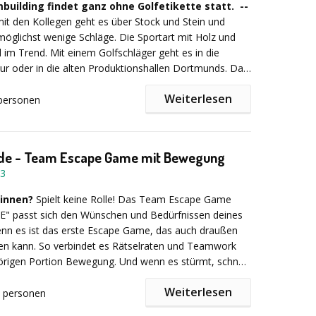
building findet ganz ohne Golfetikette statt. --
e Teamspiele mit modernem Escape-Game-Charakter
t den Kollegen geht es über Stock und Stein und
r Effekt: Baumsetzlinge als bleibende Erinnerung
möglichst wenige Schläge. Die Sportart mit Holz und
egration: Tablet-gestützte Challenges
ll im Trend. Mit einem Golfschläger geht es in die
 Für 5 bis 500+ Teilnehmer
r oder in die alten Produktionshallen Dortmunds. Das
unden (erweiterbar)
e Zeche Zollverein dient auch als Austragungsort für
Weiterlesen
 unserem Crossgolf-Event müssen Flights (Teams)
personen
Stationen meistern. Hier werden sowohl 7-er Eisen als
können sich auf der Driving Range an weiten
erwendet. In Begleitung eines unserer erfahrenen
ssen. Je nach Spot kann es sein, dass so die Bälle
s können Sie verschiedene Stationen anlaufen und
m weit fliegen. Kleine Teamaufgaben sollen während
ode - Team Escape Game mit Bewegung
ents ebenfalls gemeinsam gelöst werden. Gewonnen
3
UR bis 15 Gäste (jeder weitere Gast 79,00 EUR)
ier die Mannschaft mit dem besten Team-Handicap. Wir
en gerne unsere Städte oder Naturspots in Ihrer
innen?
Spielt keine Rolle! Das Team Escape Game
E" passt sich den Wünschen und Bedürfnissen deines
9,00 € pro Person (zzgl. 19% MwSt.)
nn es ist das erste Escape Game, das auch draußen
en kann. So verbindet es Rätselraten und Teamwork
örigen Portion Bewegung. Und wenn es stürmt, schneit
Dann wird es einfach nach drinnen verlegt.
Weiterlesen
personen
r
Traum
vom
schwebenden
Skateboard
,
das