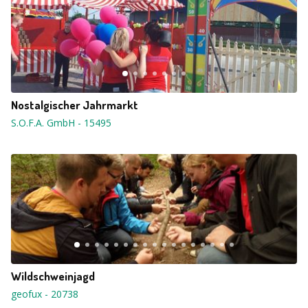
Nostalgischer Jahrmarkt
S.O.F.A. GmbH
-
15495
Wildschweinjagd
geofux
-
20738