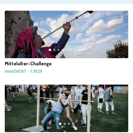
Mittelalter-Challenge
visioEVENT
-
13929