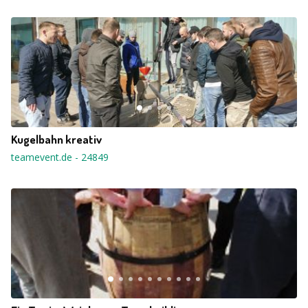
Kugelbahn kreativ
teamevent.de
-
24849