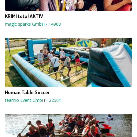
KRIMI total AKTIV
magic sparks GmbH
-
14968
Human Table Soccer
teamio Event GmbH
-
22501