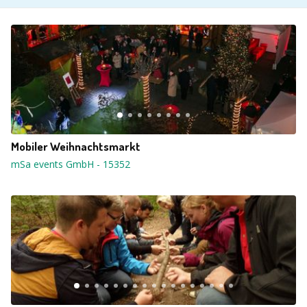
Mobiler Weihnachtsmarkt
mSa events GmbH
-
15352