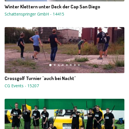
Winter Klettern unter Deck der Cap San Diego
Schattenspringer GmbH
-
14415
Crossgolf Turnier "auch bei Nacht"
CG Events
-
15207