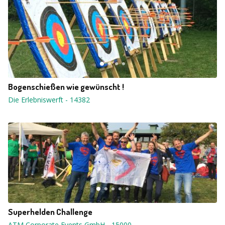
Bogenschießen wie gewünscht !
Die Erlebniswerft
-
14382
Superhelden Challenge
ATM Corporate Events GmbH
-
15000