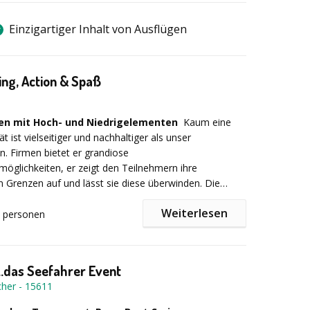
Einzigartiger Inhalt von Ausflügen
ng, Action & Spaß
5
ten mit Hoch- und Niedrigelementen
Kaum eine
ät ist vielseitiger und nachhaltiger als unser
n. Firmen bietet er grandiose
öglichkeiten, er zeigt den Teilnehmern ihre
n Grenzen auf und lässt sie diese überwinden. Die
 gestärkt, kommunizieren und suchen gemeinsam
Weiterlesen
 Ziel. Auch als Training für Führungskräfte eignet sich
personen
n bestens. Ebenso profitieren Privatgruppen und Vereine
ilen eines Besuches. Nach Ihrer Zeit in diesem
gelegenen Hochseilgarten werden Sie selbstbewusst
..das Seefahrer Event
en, was Sie alles erreicht haben und welch enormen
cher
-
15611
cht hat.