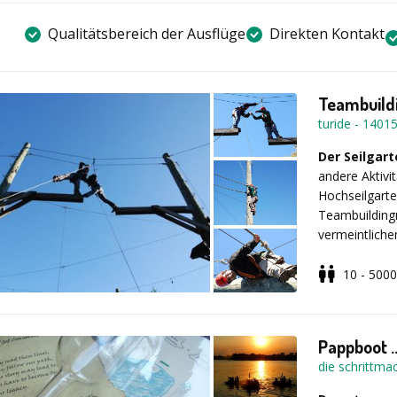
Qualitätsbereich der Ausflüge
Direkten Kontakt
Teambuildi
turide
-
1401
Der Seilgar
andere Aktivit
Hochseilgarte
Teambuildingm
vermeintliche
Teams werden
Ihren Weg zum
10 - 5000
der Seilgarte
von den Vorte
wunderschön 
Pappboot .
erzählen könn
die schrittma
Spaß es gema