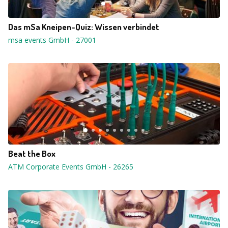
Das mSa Kneipen-Quiz: Wissen verbindet
msa events GmbH
-
27001
Beat the Box
ATM Corporate Events GmbH
-
26265