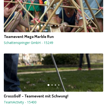
Teamevent Mega Marble Run
Schattenspringer GmbH
-
15249
CrossGolf - Teamevent mit Schwung!
TeamActivity
-
15400