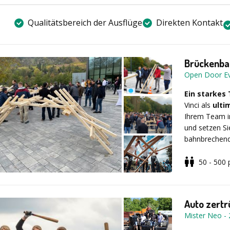
etwas Besond
veganer Form
den Abteilung
Ihrem Unterne
Qualitätsbereich der Ausflüge
Direkten Kontakt
Rahmenprogra
Messen und ka
bestehenden 
Brückenbau
Open Door E
Team-Paintin
dreidimension
Ein starkes
Gesamtkunstw
Vinci als
ulti
bemalen und 
Ihrem Team in
zusammengese
und setzen Si
eine andere 
bahnbrechen
nachzubaue
kann. Ganz
o
50 - 500
ohne Schraub
Austausch vo
unvergessli
Auto zert
Architekten I
Mister Neo
-
Teamevent, 