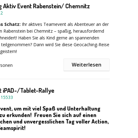
ilnehmer*innen) wird ein Tisch mit entsprechender
 Aktiv Event Rabenstein/ Chemnitz
hlen benötigt.
52
s Schatz:
Ihr aktives Teamevent als Abenteuer an der
9 EUR pro Person
 in Rabenstein bei Chemnitz – spaßig, herausfordernd
neidert! Haben Sie als Kind gerne an spannenden
 teilgenommen? Dann wird Sie diese Geocaching-Reise
geistern!
Weiterlesen
rsonen
aumgarten
war einst eine Berühmtheit in der Region –
eppelin-Entwürfe Sachsens stammen von ihm! Leider
Lebzeiten in Ungnade und starb, ohne jemals ein
 iPAD-/Tablet-Rallye
hrtprojekt” realisiert zu haben. Es wird jedoch
-
15533
ss er sein Gold irgendwo in der Region versteckt habe,
.. Ihr folgt Baumgartens Spuren auf der Suche nach
ent, um mit viel Spaß und Unterhaltung
ären Schatz. Schafft ihr es als Team?!
 zu erkunden!
Freuen Sie sich auf einen
ichen und unvergesslichen Tag voller Action,
erden
Sie dabei von einem „alten Hasen“, einem Mann
eamspirit!
gion, der schon mehrere Schatzsucher im „Revier“
führt hat. Vielleicht kann er Ihnen einen Rat geben.