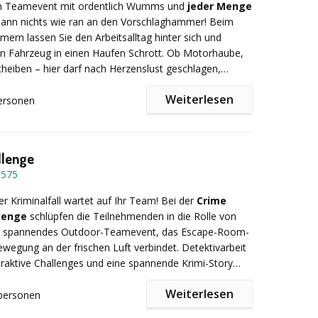
in Teamevent mit ordentlich Wumms und
jeder Menge
ents ist es, die bereichs-, abteilungs- und
Dann nichts wie ran an den Vorschlaghammer! Beim
reifende Zusammenarbeit zu verbessern. Es gilt der
ern lassen Sie den Arbeitsalltag hinter sich und
ion - Reflexion - Transfer.
in Fahrzeug in einen Haufen Schrott. Ob Motorhaube,
heiben – hier darf nach Herzenslust geschlagen,
d Dampf abgelassen werden. Schnappen Sie sich
Weiterlesen
hstange oder Baseballschläger und entfesseln Sie
ersonen
 Zerstörungskünstler!
d jede Menge Spaß sind garantiert, während das Auto
legt wird und die Einzelteile durch die Luft fliegen.
s wohl zerstörerischste Teamevent Ihres Lebens?
llenge
8575
er Kriminalfall wartet auf Ihr Team! Bei der
Crime
lenge
schlüpfen die Teilnehmenden in die Rolle von
Ein spannendes Outdoor-Teamevent, das Escape-Room-
ewegung an der frischen Luft verbindet. Detektivarbeit
raktive Challenges und eine spannende Krimi-Story
n unvergessliches Erlebnis. Geeignet für 10 bis 200
Weiterlesen
uer 2-3 Stunden.
personen