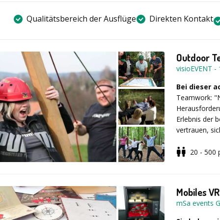
Qualitätsbereich der Ausflüge
Direkten Kontakt
Outdoor T
visioEVENT
-
Bei dieser a
Teamwork: "Nu
Herausforderu
Erlebnis der b
vertrauen, si
gemeinsam etw
20 - 500
In Teams vo
abwechslungs
lösen Rätsel. 
Mobiles VR
müssen gemeis
mSa events 
gestalten und
etwas dabei. 