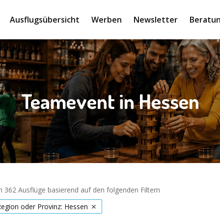
Ausflugsübersicht
Werben
Newsletter
Beratun
Teamevent in Hessen
 362 Ausflüge basierend auf den folgenden Filtern
Region oder Provinz: Hessen