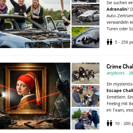
Sie suchen e
Ziel dieses Ev
Adrenalin
? 
projektüberg
Auto-Zertrümm
Dreiklang: Akt
verwandeln e
Türen oder Sc
demoliert un
Hammer, Brec
5 - 250
p
Ihren inneren
Teamgeist un
gemeinsam zer
Bereit für da
Crime Cha
anydoors
-
2
Ein mysteriös
Escape Chal
Ermittlern. 
Feeling mit B
im Team, inte
sorgen für ei
Personen, Da
10 - 200