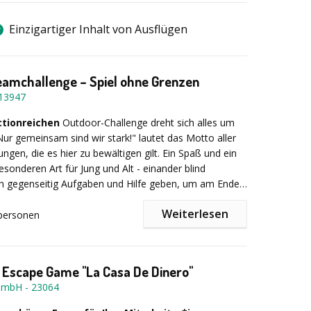
Einzigartiger Inhalt von Ausflügen
eamchallenge – Spiel ohne Grenzen
13947
ctionreichen
Outdoor-Challenge dreht sich alles um
r gemeinsam sind wir stark!" lautet das Motto aller
ngen, die es hier zu bewältigen gilt. Ein Spaß und ein
esonderen Art für Jung und Alt - einander blind
ch gegenseitig Aufgaben und Hilfe geben, um am Ende
as zu leisten - das ist es, was zählt!
Weiterlesen
personen
n ca. 10 - 12 Personen
bewältigen Sie unseren
reichen Teamparcours, überwinden Hindernisse und
Ob sportlich, kreativ oder ausgeklügelt, alle Aufgaben
 Escape Game "La Casa De Dinero"
tert werden. Wir können sie individuell für Sie
GmbH
-
23064
 kombinieren, von einfach bis komplex - für jeden ist
Meistern Sie zum Beispiel den Tower of Power oder