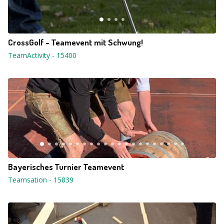
CrossGolf - Teamevent mit Schwung!
TeamActivity
-
15400
Bayerisches Turnier Teamevent
Teamsation
-
15839