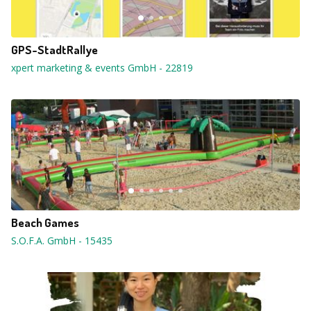
GPS-StadtRallye
xpert marketing & events GmbH
-
22819
Beach Games
S.O.F.A. GmbH
-
15435