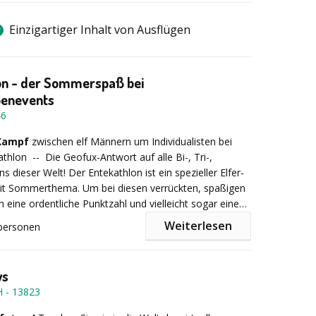
Einzigartiger Inhalt von Ausflügen
on - der Sommerspaß bei
enevents
46
 Kampf
zwischen elf Männern um Individualisten bei
athlon -- Die Geofux-Antwort auf alle Bi-, Tri-,
ons dieser Welt! Der Entekathlon ist ein spezieller Elfer-
t Sommerthema. Um bei diesen verrückten, spaßigen
eine ordentliche Punktzahl und vielleicht sogar einen
 Siegerpodest zu erreichen, zählen Köpfchen und
Weiterlesen
personen
 ebenso wie (relative) Muskelmasse!
e
werden in individuellen Kombinationen auf Ihre
zugeschnitten. Zur Auswahl stehen Disziplinen wie:
ys
en, Schnellster Kellner des Sommers, Fahrradpumpen-
H
-
13823
Schnellster Sandstrandsucher, Extrem-Kubb,
 Badminton, Eichhörnchenschießen,