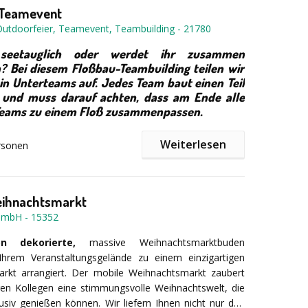
buchbar: IPS Shooting System, Rennsimulator, Wii
 Teamevent
ra Bahn, Dartautomat, Boxautomat, VR Tischkicker und
Outdoorfeier, Teamevent, Teambuilding
-
21780
seetauglich oder werdet ihr zusammen
? Bei diesem Floßbau-Teambuilding teilen wir
in Unterteams auf. Jedes Team baut einen Teil
 und muss darauf achten, dass am Ende alle
r Teams zu einem Floß zusammenpassen.
Weiterlesen
rsonen
 wird in einem
Wettbewerb getestet, ob das Ergebnis
it auch schwimmfähig ist.
eihnachtsmarkt
GmbH
-
15352
euer Team stark ist und lernt durch professionelle
am Ende des Events, was euch noch mehr als Team
n dekorierte,
massive Weihnachtsmarktbuden
.
hrem Veranstaltungsgelände zu einem einzigartigen
rkt arrangiert. Der mobile Weihnachtsmarkt zaubert
ren Kollegen eine stimmungsvolle Weihnachtswelt, die
der Teams in die Ausgangssituation
usiv genießen können. Wir liefern Ihnen nicht nur den