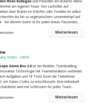
lle Routen z.B. Heidenfahrt nach Ingelheim (ca. 7
mit Ihren Kollegen
und Freunden ein leckeres Menü
 Budenheim nach Ingelheim (ca. 13 Kilometer) oder
Himmel am eigenen Feuer. Von Lachsfilet auf
ach Bingen (ca. 10 Kilometer)
nken über Braten im Erdofen oder Forellen im selbst
actionreich oder eine Extraportion Team-Challenge -
herofen bis hin zu vegetarischem Linseneintopf auf
e Programmbausteine sorgen für Kurzweil
le - bei diesem Event ist für jeden etwas Passendes
ides, kippstabile Boote und Sicherheitsausrüstung
sen Sie Ihr gewohntes Umfeld und probieren Sie mal
 ein unbeschwertes Erlebnis
Weiterlesen
ewöhnliches. Lernen Sie gemeinsam viele interessante
personen
 Planung - alternative Tourgebiete,
cks aus der Natur kennen und probieren Sie diese
soptionen, Anschlussprogramm an Land... "Geht nicht"
uch individuelle Wünsche können nach vorheriger
rn berücksichtigt werden. Zudem kann das Kochen mit
ame
 Veranstaltung - Verantwortungsvolle Streckenplanung,
or-Aktionen je nach Belieben erweitert werden.
many GmbH
-
24556
trale Logistik und müllfreie Verpflegung
Konzeption und Durchführung der Veranstaltung -
cape Game Box 2.0
ist ein flexibles Teambuilding-
ch professionelles Personal - Beschaffung aller
 innovative Technologie mit Teaminteraktion verbindet.
und Kochutensilien - Material -
Tech-Aufgaben und 18 Tools lösen die Teilnehmer
ting
Preise: ab 89€ p.P. inkl. Mwst.
el, um Daten-Codes zu entschlüsseln. Eine individuell
Schatzkiste wird mit Schlössern für jedes Team
st wenn alle Teams ihre spezifischen Aufgaben gelöst
Weiterlesen
ie Truhe geöffnet werden - Spannung bis zum Ende! Es
personen
 indoor oder outdoor durchgeführt werden – man
h-Tasks in der Box