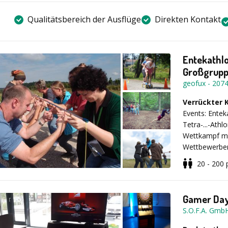
Qualitätsbereich der Ausflüge
Direkten Kontakt
Entekathl
Großgrupp
geofux
-
207
Verrückter
Events: Entek
Tetra-...-Athl
Wettkampf mi
Wettbewerben 
Platz auf dem
20 - 200
Schnelligkeit
Sonderspiel
Organisation 
Gamer Da
Handtuchwerf
S.O.F.A. Gmb
Wettbewerb, 
Chinesisches