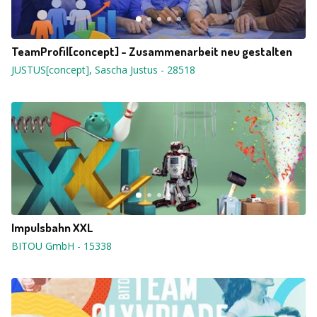
TeamProfil[concept] - Zusammenarbeit neu gestalten
JUSTUS[concept], Sascha Justus
-
28518
Impulsbahn XXL
BITOU GmbH
-
15338