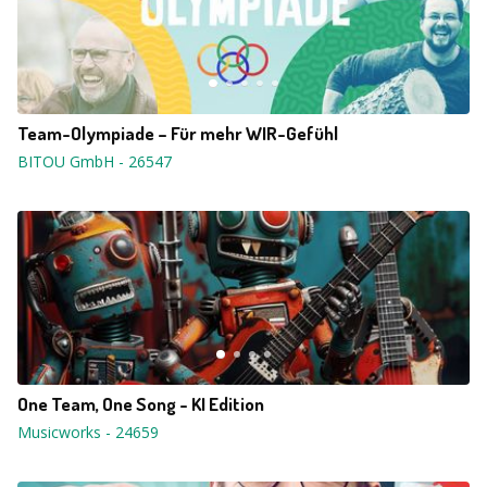
Team-Olympiade – Für mehr WIR-Gefühl
BITOU GmbH
-
26547
One Team, One Song - KI Edition
Musicworks
-
24659