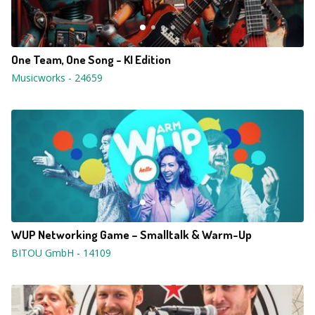
One Team, One Song - KI Edition
Musicworks
-
24659
WUP Networking Game – Smalltalk & Warm-Up
BITOU GmbH
-
14109