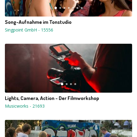
Song-Aufnahme im Tonstudio
Singpoint GmbH
-
15556
Lights, Camera, Action - Der Filmworkshop
Musicworks
-
21693