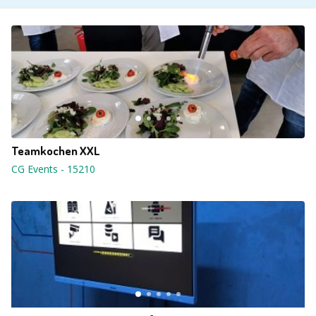
Teamkochen XXL
CG Events
-
15210