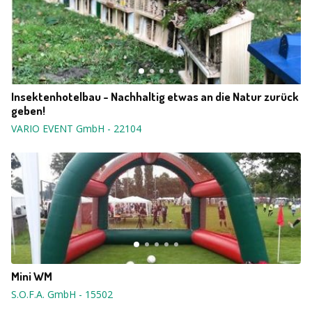
Insektenhotelbau - Nachhaltig etwas an die Natur zurück
geben!
VARIO EVENT GmbH
-
22104
Mini WM
S.O.F.A. GmbH
-
15502