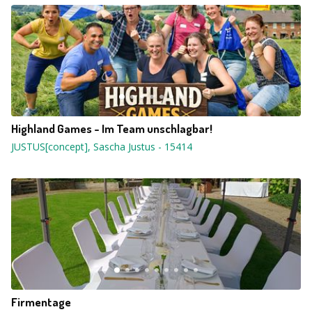
Highland Games - Im Team unschlagbar!
JUSTUS[concept], Sascha Justus
-
15414
Firmentage