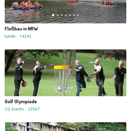
Floßbau in NRW
turide
-
14342
Golf Olympiade
CG Events
-
23567