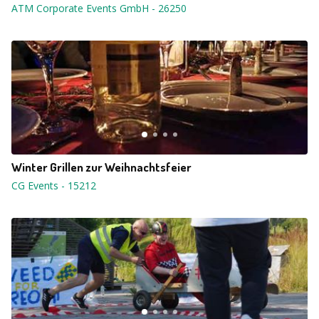
ATM Corporate Events GmbH
-
26250
Winter Grillen zur Weihnachtsfeier
CG Events
-
15212