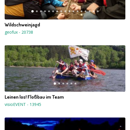
Wildschweinjagd
geofux
-
20738
Leinen los! Floßbau im Team
visioEVENT
-
13945