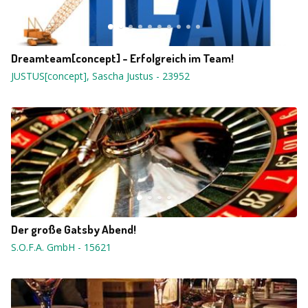
Dreamteam[concept] - Erfolgreich im Team!
JUSTUS[concept], Sascha Justus
-
23952
Der große Gatsby Abend!
S.O.F.A. GmbH
-
15621