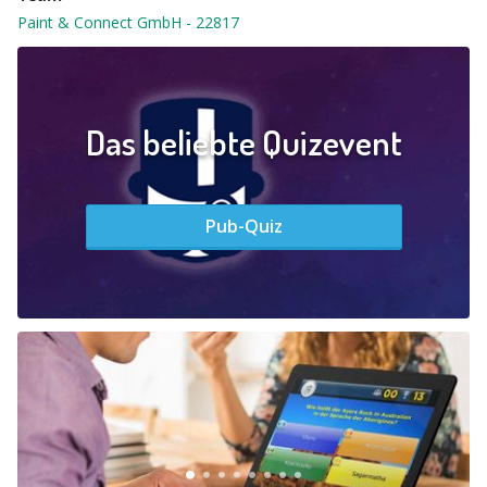
Paint & Connect GmbH
-
22817
Das beliebte Quizevent
Pub-Quiz