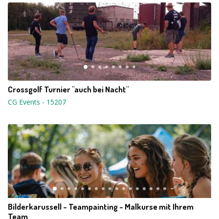
Crossgolf Turnier "auch bei Nacht"
CG Events
-
15207
Bilderkarussell - Teampainting - Malkurse mit Ihrem
Team