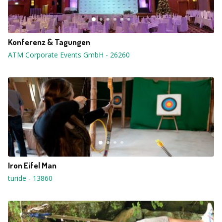
Konferenz & Tagungen
ATM Corporate Events GmbH
-
26260
Iron Eifel Man
turide
-
13860