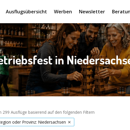
Ausflugsübersicht
Werben
Newsletter
Beratun
etriebsfest in Niedersachs
 299 Ausflüge basierend auf den folgenden Filtern
Region oder Provinz: Niedersachsen