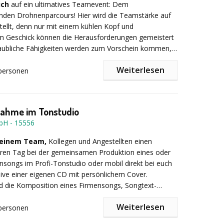
ich
auf ein ultimatives Teamevent: Dem
r eigenen Smartphones (kein Leihgerät nötig)
den Drohnenparcours! Hier wird die Teamstärke auf
ne Aufgabentypen (Fotos, Scans, Rätsel)
tellt, denn nur mit einem kühlen Kopf und
ration & Siegerehrung
Geschick können die Herausforderungen gemeistert
2 Stunden (erweiterbar)
aubliche Fähigkeiten werden zum Vorschein kommen,
hnen durch enge Kurven manövriert und rasante
250,00 €
bis 20 Teilnehmer. --
Jeder weitere
Weiterlesen
ogen werden. Das Beste - in diesem lockeren und
personen
9,00 €
einander wird das Teambuilding beflügelt und die
s gemeinsam diese spektakuläre Reise antreten und den
it auf ein neues Level gehoben.
 Erfolg tragen!
ahme im Tonstudio
mbH
-
15556
chlandweit
: ganzjährig
deinem Team,
Kollegen und Angestellten einen
0 - 250
aren Tag bei der gemeinsamen Produktion eines oder
5 Stunden
songs im Profi-Tonstudio oder mobil direkt bei euch
usive einer eigenen CD mit persönlichem Cover.
 € p./Teiln. - je nach Teilnehmergröße (zzgl. MwSt.)
nd die Komposition eines Firmensongs, Songtext-
d Musikvideodrehs möglich.
Weiterlesen
personen
das Teambuilding mit bleibender Erinnerung und Star-