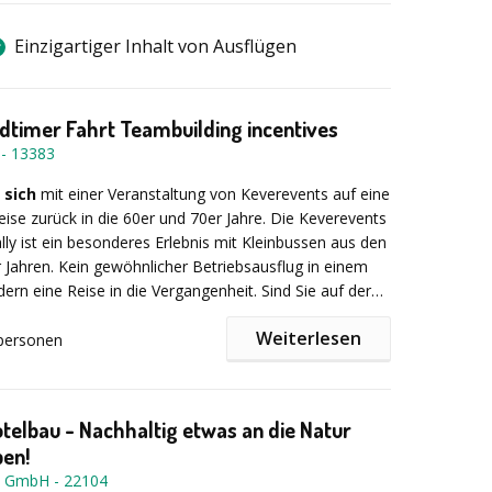
Einzigartiger Inhalt von Ausflügen
oldtimer Fahrt Teambuilding incentives
-
13383
 sich
mit einer Veranstaltung von Keverevents auf eine
Reise zurück in die 60er und 70er Jahre. Die Keverevents
ally ist ein besonderes Erlebnis mit Kleinbussen aus den
 Jahren. Kein gewöhnlicher Betriebsausflug in einem
dern eine Reise in die Vergangenheit. Sind Sie auf der
inem abwechslungsreichen und besonderen
Weiterlesen
Event? Dann ist eine Oldtimer-Rallye von Beetle –
personen
das Richtige, um Ihren Mitarbeitern, Kunden oder
usführlichen Einweisung und einem Gruppenfoto
unvergesslichen Tag zu bereiten.
die Rallyeteams mit Hilfe eines professionellen
 eine anspruchsvolle Reise in einem nostalgischen
telbau - Nachhaltig etwas an die Natur
et oder einem 6- bis 8-sitzigen VW Transporter T1.
ben!
t liegt in der individuellen Planung Ihrer Veranstaltung.
T GmbH
-
22104