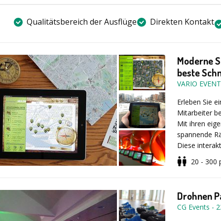
Anleitung – P
Wissensfragen
Auswertung und
Falsch-Aussag
Qualitätsbereich der Ausflüge
Direkten Kontakt
Ausführung un
Rätsel, samme
Größe der Kug
Veranstaltun
Teilnehmerzah
Moderne S
beste Schn
Sind Sie bere
stellen und v
VARIO EVENT
jetzt Ihre pe
Erleben Sie e
Mitarbeiter be
Mit ihren eig
spannende Rät
Diese interakt
Teamgeist zu 
20 - 300
Teambuilding,
Leistungen
flexibel durch
Drohnen P
CG Events
-
2
✔ Komplette 
✔ Telefonisc