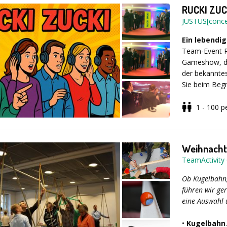
RUCKI ZUC
ab 1.650,00 E
JUSTUS[conce
EUR)
Ein lebendig
Team-Event R
Jetzt nachh
Gameshow, die
erleben!
der bekanntes
Sie beim Begr
gegen den Wie
darf.
1 - 100
p
Wenn Sie im 
kommuniziere
Weihnacht
schaffen Sie 
TeamActivit
das Spiel, Sp
richtigen Leb
Ob Kugelbahn,
führen wir ge
eine Auswahl 
•
Kugelbahn