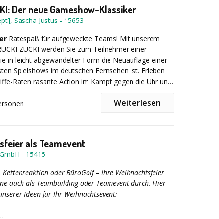
KI: Der neue Gameshow-Klassiker
UR für bis zu 15 Personen (jede weitere Person 69,00
pt], Sascha Justus
-
15653
er
Ratespaß für aufgeweckte Teams! Mit unserem
UCKI ZUCKI werden Sie zum Teilnehmer einer
altiges Teambuilding buchen & Teamspirit
 in leicht abgewandelter Form die Neuauflage einer
ten Spielshows im deutschen Fernsehen ist. Erleben
iffe-Raten rasante Action im Kampf gegen die Uhr und
derholungs-Teufel, der auf keinen Fall zuschlagen
Weiterlesen
ersonen
Team zusammenhalten, taktisch klug und schnell
n und dabei einen kühlen Kopf bewahren, dann
sfeier als Teamevent
es aufs Siegerpodest! RUCKI ZUCKI: Ein Team-Erlebnis,
y GmbH
-
15415
aß und Spannung vereint und bei dem – wie im
en auch – eine gute Kommunikation das A und O ist.
 Kettenreaktion oder BüroGolf – Ihre Weihnachtsfeier
rne auch als Teambuilding oder Teamevent durch. Hier
unserer Ideen für Ihr Weihnachtsevent: