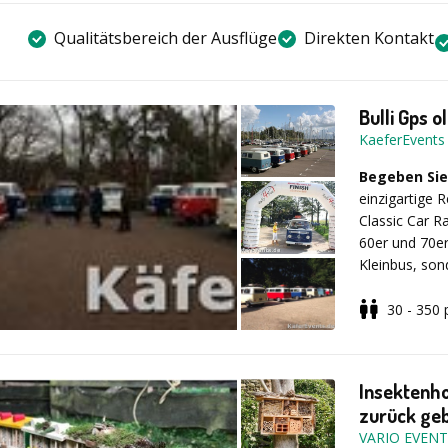
Qualitätsbereich der Ausflüge
Direkten Kontakt
Bulli Gps 
KaeferEvents
Begeben Sie
einzigartige 
Classic Car R
60er und 70er
Kleinbus, son
Suche nach e
Teambuilding-
30 - 350
Events genau 
Nach einer a
Gästen einen 
begeben sich 
Roadbooks auf
Insektenho
Käfer-Cabriol
zurück ge
Unsere Qualitä
VARIO EVEN