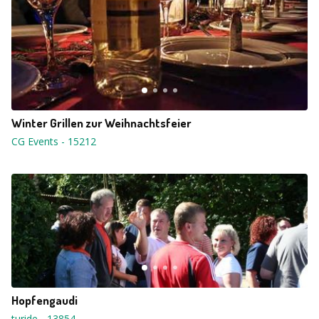
Winter Grillen zur Weihnachtsfeier
CG Events
-
15212
Hopfengaudi
turide
-
13854