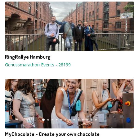
RingRallye Hamburg
Genussmarathon Events
-
28199
MyChocolate - Create your own chocolate