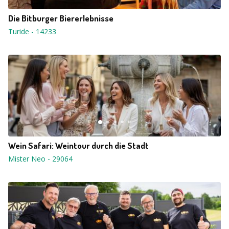
Die Bitburger Biererlebnisse
Turide
-
14233
Wein Safari: Weintour durch die Stadt
Mister Neo
-
29064