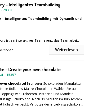
 Beratung & individuelle Konzepte
ry – Intelligentes Teambuilding
-
28331
ng & Kostenkontrolle
y – Intelligentes Teambuilding mit Dynamik und
ipment & erfahrenes Personal
 Produkte vom lokalen Metzger
ory ist ein interaktives Teamevent, das Teamarbeit,
 und strategisches Denken spielerisch fördert – ganz
reuung vor Ort
Weiterlesen
personen
Backen. In mehreren energiegeladenen Runden planen,
 und „produzieren“ Ihre Mitarbeitenden gemeinsam
ment wie Stehtische, Hussen, Tischdecken, Pavillons
tionen. Dabei stehen Zusammenarbeit, Agilität und
 der begeistert – kontaktiert uns noch heute und
gieren im Vordergrund, genau wie im Arbeitsalltag.
Event einzigartig!
e - Create your own chocolate
rte Reflexionsphasen lernen die Teilnehmenden, ihre
lusive Logistik (Gläser, Kühlanhänger)
lat
-
15357
irekt auf ihre tägliche Zusammenarbeit zu übertragen.
is 240 Min. -
Gruppengröße:
6 bis 3000 -
Ort:
 nicht nur ein erfolgreiches Ergebnis, sondern ein
achen:
Deutsch, Englisch -
Preis:
auf Anfrage -
 own chocolate!
In unserer Schokoladen-Manufaktur
behör (Geschirr, Besteck, Buffet-Ausstattung)
keres Wir-Gefühl und mehr Teamstärke.
bhängig von Personenzahl, Datum und Verfügbarkeit.
 in die Rolle des Maitre-Chocolatier. Wählen Sie aus
anzjährig
Toppings wie Erdbeeren, Pistazien und Mandeln.
 flüssige Schokolade. Nach 30 Minuten im Kühlschrank
at hübsch verpackt. Verputze deine Lieblingsschokolade