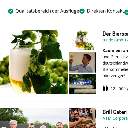
Qualitätsbereich der Ausflüge
Direkten Kontakt
Der Biers
turide GmbH
Kaum ein an
und Geruchsvi
deutschlandwe
Biersommelier
überzeugen! 
Sinnen kennen
Spektrum der 
12 - 500
außergewöhnli
Beschreibu
Variante „Bier
Ihnen vom Dip
Kombination m
Biertypen in 
Grill Cater
olfaktorische
ATM Corpora
Verkostungsgl
Weizenbiere, 