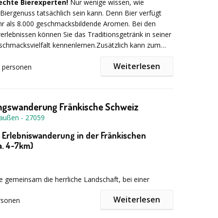
echte Bierexperten!
Nur wenige wissen, wie
 Biergenuss tatsächlich sein kann. Denn Bier verfügt
hr als 8.000 geschmacksbildende Aromen. Bei den
rerlebnissen können Sie das Traditionsgetränk in seiner
chmacksvielfalt kennenlernen.Zusätzlich kann zum
rerlebnis auch ein leckeres bieraffines 3-Gänge-Menü
Weiterlesen
n.Erfahren Sie die Vielfalt des Bieres auf eine neue Art
personen
 lassen Sie sich hierbei von unserem deutschlandweit
:
enbauer, Bierbrauer und diplomierten Biersommelier
ungswanderung Fränkische Schweiz
raußen
-
27059
: Erlebniswanderung in der Fränkischen
. 3 – 4,5 Stunden
a. 4-7km)
e gemeinsam die herrliche Landschaft, bei einer
gswanderung mit Karte und Kompass
rger Marken-Erlebniswelt / Genießer Lounge
Weiterlesen
rsonen
ufgaben und spielerische Herausforderungen warten
f Sie, z.B.: