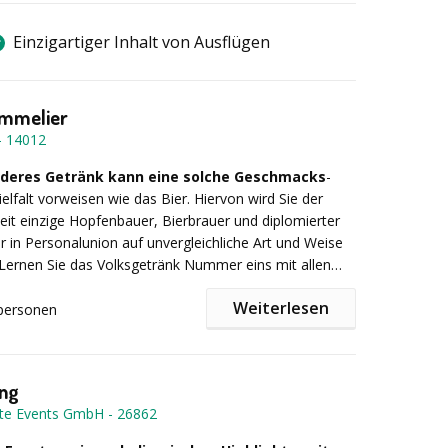
Einzigartiger Inhalt von Ausflügen
ommelier
-
14012
deres Getränk kann eine solche Geschmacks
-
elfalt vorweisen wie das Bier. Hiervon wird Sie der
it einzige Hopfenbauer, Bierbrauer und diplomierter
 in Personalunion auf unvergleichliche Art und Weise
Lernen Sie das Volksgetränk Nummer eins mit allen
. Auf unvergessliche Weise wird Ihnen das gesamte
Weiterlesen
Bierstile sowie Biertypen nähergebracht. Ein
personen
ches Geschmackserlebnis entfaltet sich z. B. bei der
ng:
Im Rahmen des „Bierentdecker Seminars” werden
 & Schokolade”, bei der Spitzenbiere aus aller Welt in
lom-Biersommelier die verschiedenen Bierstile und
it feinster Schokolade kredenzt werden.
Ihrer ganzen optischen, geschmacklichen und
ing
n Vielfalt näher gebracht. ProBIERen Sie aus speziellen
te Events GmbH
-
26862
äsern hopfenbetonte Spezialbiere, fruchtige
malzintensive „Barly Wines”, belgische Fruchtbiere,