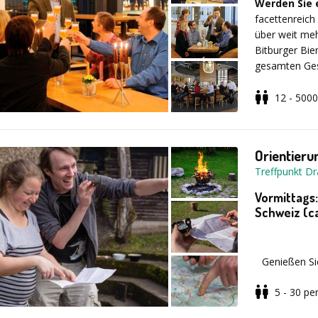
Werden Sie 
facettenreich
über weit me
Bitburger Bie
gesamten Ges
Bitburger Bie
gewählt werde
12 - 5000
und Weise und
Kurzportrait
einzigen Hopf
begleiten.
Orientier
Treffpunkt D
Vormittags
Dauer: ca
Schweiz (c
Genießen Si
Orientierun
Ort: Bitbu
5 - 30
pe
Spannende A
unterwegs au