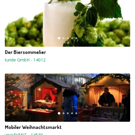
Der Biersommelier
turide GmbH
-
14012
Mobiler Weihnachtsmarkt
visioEVENT
-
14530