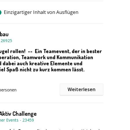
Einzigartiger Inhalt von Ausflügen
bau
-
26925
ugel rollen! --
Ein Teamevent, der in bester
peration, Teamwork und Kommunikation
d dabei auch kreative Elemente und
iel Spaß nicht zu kurz kommen lässt.
Weiterlesen
ür die Gesamtgruppe besteht in der Konstruktion einer
personen
n Kugelbahn mit verschiedenen Segmenten, für deren
 Umsetzung sich die einzelnen Sub-Teams
h zeichnen. Die Schnittstellen und Verbindungen
Aktiv Challenge
 Etappen müssen zwischen den Teams sorgfältig
ner Events
-
23459
en, damit ein reibungsloses Vorankommen garantiert
Kugel sicher und ohne Unterbrechung ans Ziel gelangt.