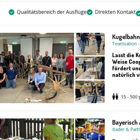
Qualitätsbereich der Ausflüge
Direkten Kontakt
Kugelbahn
Teamsation
Lasst die K
Weise Coo
fördert un
natürlich v
Die Aufgabe f
15 - 500
spektakuläre
erfolgreiche
verantwortlic
Bayerisch 
zwischen den
Bader & Part
geplant werd
wird und die 