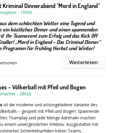
Kriminal Dinnerabend "Mord in England"
nception
-
15592
aus dem schlechten Wetter eine Tugend und
e ein köstliches Dinner und einen spannenden
ird Ihr Teamevent zum Erfolg und das Kick Off
aller! „Mord in England – Das Criminal Dinner“
le Programm für Frühling Herbst und Winter!
Weiterlesen
personen
 -- Hubbart ist in einer stürmischen Nacht in seinem
 erschlagen worden... Der Mörder wurde schnell
 war das der richtige Täter? Unser „Kommissar“ rollt
s – Völkerball mit Pfeil und Bogen
t Ihrer Hilfe neu auf Protokolle, die Tatortanalyse und
ismacher
-
28620
e Nachstellen des Tathergangs sind Ihre Hilfsmittel
es grausigen Mordes.
es
ist die moderne und actiongeladene Variante des
ölkerballs – gespielt mit Pfeil und Bogen. Spannende
n tischweise
in Ermittlerteams zusammen und
isches Teamplay und jede Menge Adrenalin machen
t Hilfe des „Kommissars“ dem Mörder auf die Spur zu
zu einem unvergesslichen Erlebnis.
Ausgestattet mit
erksamkeit und Teamwork sind unerlässlich für die
epolsterten Sicherheitspfeilen treten Teams