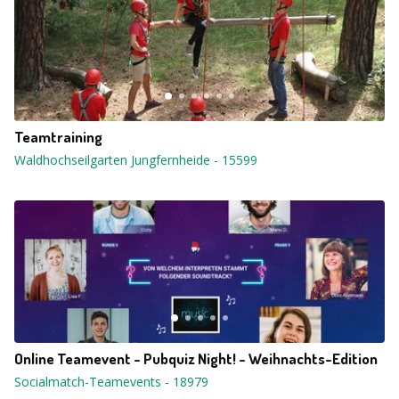
Teamtraining
Waldhochseilgarten Jungfernheide
-
15599
Online Teamevent - Pubquiz Night! - Weihnachts-Edition
Socialmatch-Teamevents
-
18979