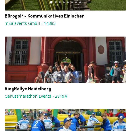
Bürogolf - Kommunikatives Einlochen
mSa events GmbH
-
14385
RingRallye Heidelberg
Genussmarathon Events
-
28194