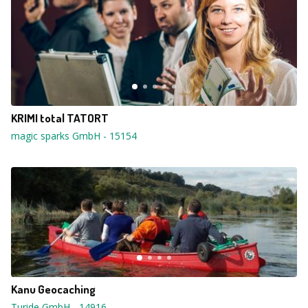
KRIMI total TATORT
magic sparks GmbH
-
15154
Kanu Geocaching
Turide GmbH
-
14916