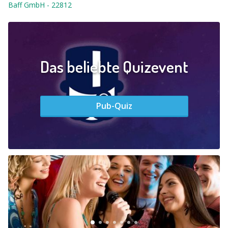
Baff GmbH
-
22812
Das beliebte Quizevent
Pub-Quiz