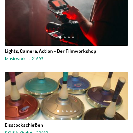
Lights, Camera, Action - Der Filmworkshop
Musicworks
-
21693
Eisstockschießen
S.O.F.A. GmbH
-
22460