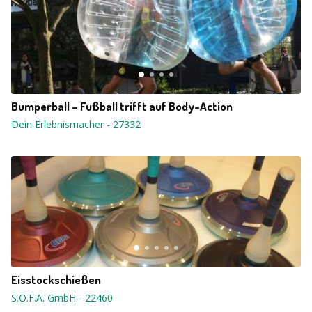
Bumperball – Fußball trifft auf Body-Action
Dein Erlebnismacher
-
27332
Eisstockschießen
S.O.F.A. GmbH
-
22460