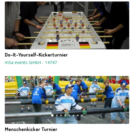
Do-It-Yourself-Kickerturnier
mSa events GmbH
-
14747
Menschenkicker Turnier