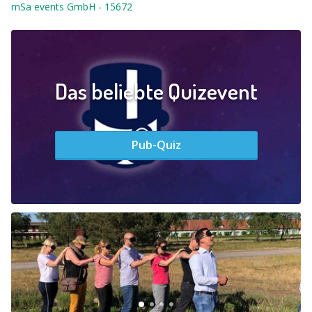
mSa events GmbH
-
15672
Das beliebte Quizevent
Pub-Quiz