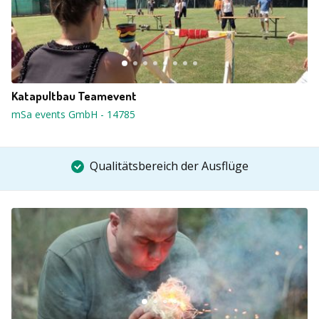
Katapultbau Teamevent
mSa events GmbH
-
14785
Qualitätsbereich der Ausflüge