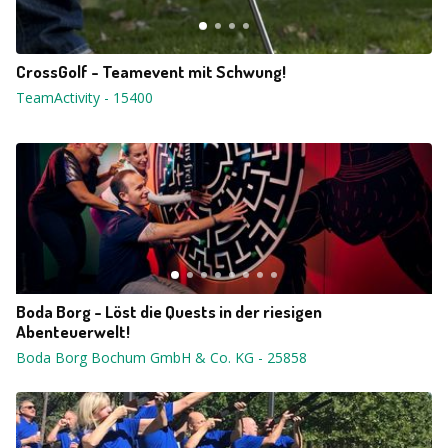
CrossGolf - Teamevent mit Schwung!
TeamActivity
-
15400
Boda Borg - Löst die Quests in der riesigen
Abenteuerwelt!
Boda Borg Bochum GmbH & Co. KG
-
25858