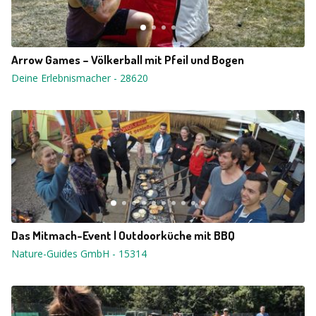
Arrow Games – Völkerball mit Pfeil und Bogen
Deine Erlebnismacher
-
28620
Das Mitmach-Event | Outdoorküche mit BBQ
Nature-Guides GmbH
-
15314