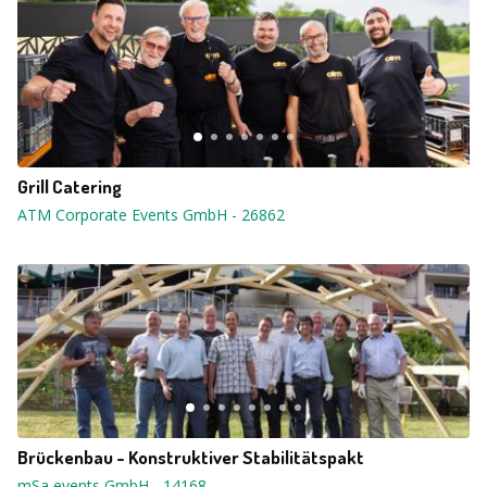
Grill Catering
ATM Corporate Events GmbH
-
26862
Brückenbau - Konstruktiver Stabilitätspakt
mSa events GmbH
-
14168