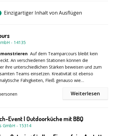
Einzigartiger Inhalt von Ausflügen
ours
GmbH
-
14135
demonstrieren
Auf dem Teamparcours bleibt kein
eckt. An verschiedenen Stationen können die
r ihre unterschiedlichen Stärken beweisen und zum
esamten Teams einsetzen. Kreativität ist ebenso
analytische Fähigkeiten, Fleiß genauso wie
talent, wenn es darum geht, die Aufgaben an den
Weiterlesen
 Teamparcours zu lösen. Für jede absolvierte Aufgabe
personen
e, die in die Teamparcours-Gesamtwertung einfließen.
ei der Auswahl der Stationen für dieses Teambuilding
toire aus über 40 verschiedene Interaktionsmodulen,
ch-Event | Outdoorküche mit BBQ
en und Teamaufgaben zurück.
Ihres Teamparcours.
es GmbH
-
15314
und ehrliche Beratung rund um Ihr Event.