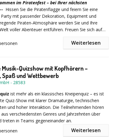
ichermaßen. Spannung bis zur letzten Sekunde ist
lkommen im Piratenfest
– bei Ihrer nächsten
ährend jeder versucht, seine Grenzen zu überwinden.
 --
Hissen Sie die Piratenflagge und feiern Sie eine
 Party mit passender Dekoration, Equipment und
regende Piraten-Atmosphäre werden Sie und Ihre
 Welt voller Abenteuer entführen. Freuen Sie sich auf
es Programm:
Weiterlesen
personen
eßen
e Musik-Quizshow mit Kopfhörern –
, Spaß und Wettbewerb
 GmbH
-
28583
quiz
ist mehr als ein klassisches Kneipenquiz – es ist
te Quiz-Show mit klarer Dramaturgie, technischen
en und hoher Interaktion. Die Teilnehmenden hören
 aus verschiedensten Genres und Jahrzehnten über
n
d treten in Teams gegeneinander an.
Weiterlesen
personen
erfekten Abschluss Ihrer Firmenfeier können Sie einen