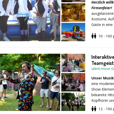
Zuschauer gle
Herzlich wil
garantiert, w
Firmenfeier!
ausgelassene
Kostüme. Auf
Gäste in eine
ein spannend
10 - 100
- Bogenschi
Interaktiv
- Haileiter
Teamgeist
silent.move
- Tau ziehen
Unser Musik
eine moderier
Show-Element
bekannte Hits
- Säbel fange
Kopfhörer un
12 - 100
Und für den p