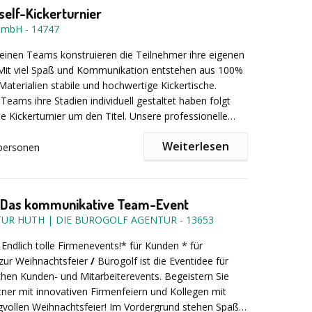
 BBQ und Pfannen-Pizza
Grill, Feuerinseln, Feuerplatte,
self-Kickerturnier
hlpfannen
GmbH
-
14747
teck, Servietten
leinen Teams konstruieren die Teilnehmer ihre eigenen
nen-Pizza (auch vegetarisch) + frischer Salat mit
 Mit viel Spaß und Kommunikation entstehen aus 100%
müsespieß + Grillfackel + Nackensteak + Bratwurst +
Materialien stabile und hochwertige Kickertische.
 mit Knoblauchdip + Baguette + Grillsaucen & Dips +
inweis:
Bitte beachten Sie, dass wir keine Tische,
eams ihre Stadien individuell gestaltet haben folgt
mantel mit Zimt & Zucker
äser für die Gäste stellen. Getränke sind in diesem
 Kickerturnier um den Titel. Unsere professionelle
inkludiert.
und ein kreativer turniermodus machen aus Ihrem
Weiterlesen
 nachhaltiges Erlebnis!
personen
Kickertische verbleiben nach der Veranstaltung in
- Das kommunikative Team-Event
UR HUTH | DIE BÜROGOLF AGENTUR
-
13653
as Teamevent kann sowohl indoor als auch outdoor
werden. Allerdings sollten die neu gebauten
Endlich tolle Firmenevents!* für Kunden * für
nicht im Regen stehen.
 zur Weihnachtsfeier
/
Bürogolf ist die Eventidee für
ichen Kunden- und Mitarbeiterevents. Begeistern Sie
ner mit innovativen Firmenfeiern und Kollegen mit
vollen Weihnachtsfeier! Im Vordergrund stehen Spaß,
nen wir mit ca. 16 m² Fläche + 25 m² für