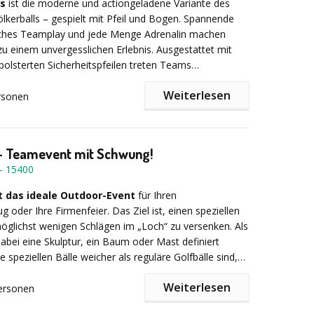
hen Erlebnissen. Von Geheimagenten über Hollywood,
es
ist die moderne und actiongeladene Variante des
nter Wonderland bis hin zu 1001 Nacht – wir
ölkerballs – gespielt mit Pfeil und Bogen. Spannende
agante Dekoration, spektakuläre Spielmodule und All-
isches Teamplay und jede Menge Adrenalin machen
te, die Ihr Event einzigartig machen.
zu einem unvergesslichen Erlebnis.
Ausgestattet mit
epolsterten Sicherheitspfeilen treten Teams
 an und versuchen, die Gegenseite strategisch
Weiterlesen
ine Firmenfeier
 – ähnlich wie beim Paintball, nur mit Pfeil und Bogen
, einen Geburtstag oder eine
rsonen
und wünschen sich professionelle thematische
merzfrei.
? Bei uns sind Sie genau richtig! Ihr Angebot erhalten
d kostenlos.
 - Teamevent mit Schwung!
 & Firmenfeiern
-
15400
reundeskreise
hemen:
tionformate
st das ideale Outdoor-Event
für Ihren
g oder Ihre Firmenfeier. Das Ziel ist, einen speziellen
möglichst wenigen Schlägen im „Loch“ zu versenken. Als
nt
abei eine Skulptur, ein Baum oder Mast definiert
 mal anders – dynamisch, sicher und voller Action.
 speziellen Bälle weicher als reguläre Golfbälle sind,
ssgolf so gut wie überall spielen. Ob Hotel- oder
Weiterlesen
, Strand, Parkplatz, Wiese – beim Crossgolf gibt es
ersonen
rliche Fairways – die Landschaft wird so genutzt wie sie
in mehrere Spielgruppen
, den sogenannten Flights,