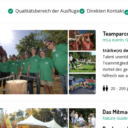
Qualitätsbereich der Ausflüge
Direkten Kontakt
Teamparc
mSa events 
Stärke(n) 
Talent unentd
Teammitgliede
Vorteil des g
hilfreich wie 
Organisations
Stationen des
20 - 200
gibt es Punkt
Leistungen
Wir greifen b
auf ein Reper
Das Mitma
Spielstation
Konzeption 
Nature-Guid
Kompetente 