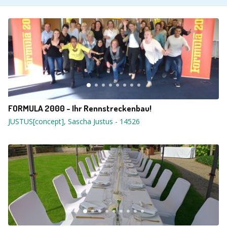
FORMULA 2000 - Ihr Rennstreckenbau!
JUSTUS[concept], Sascha Justus
-
14526