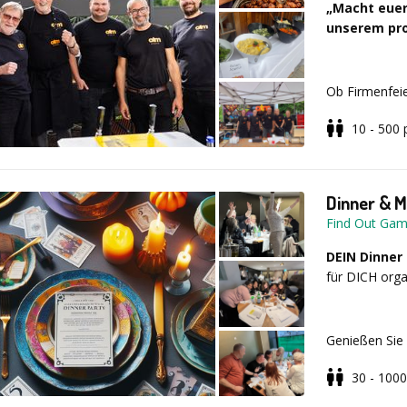
„Macht euer
die Workshop
unserem prof
Auf Wunsch tr
Schrauben bis
Ob Firmenfeie
maßgeschneide
bringen das ul
setzen Sie sic
10 - 500
knackige Sala
kreativ zu we
vor Ort zuber
Musicworks 
Dinner & M
Mit hochwerti
Find Out Ga
freundlichen 
Egal ob im kl
DEIN Dinner
individuell, 
für DICH orga
eure Gäste ru
Genießen Sie 
ATM Full-Ser
spielen Sie 
30 - 1000
lustige und b
oder englisch