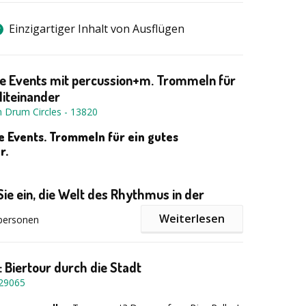
Einzigartiger Inhalt von Ausflügen
e Events mit percussion+m. Trommeln für
Miteinander
 Drum Circles
-
13820
e Events.
Trommeln für ein gutes
r.
Sie ein, die Welt des Rhythmus in der
ft aktiv zu entdecken.
Weiterlesen
personen
eam Events
: Biertour durch die Stadt
Drum Circles
29065
s in Schulen / Schüler*innen, Lehrteam
 Tagungen, Kongresse, Rahmenprogramm