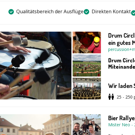
Qualitätsbereich der Ausflüge
Direkten Kontakt
Drum Circl
ein gutes 
percussion+m
Drum Circl
Miteinande
Wir laden 
Gemeinscha
25 - 250
Firmen & T
Bier Rallye
Community 
Mister Neo
-
Drum Circle
Kick-off /